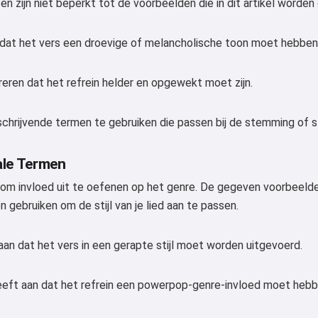
n en zijn niet beperkt tot de voorbeelden die in dit artikel worde
dat het vers een droevige of melancholische toon moet hebben
eren dat het refrein helder en opgewekt moet zijn.
Hoi 👋
chrijvende termen te gebruiken die passen bij de stemming of stijl
Ik kan liedjes maken, gedichten
schrijven en felicitaties 🥰
ale Termen
om invloed uit te oefenen op het genre. De gegeven voorbeelden
 gebruiken om de stijl van je lied aan te passen.
Probeer gratis
aan dat het vers in een gerapte stijl moet worden uitgevoerd.
Ik accepteer:
Gebruiksvoorwaarden
,
Privacybeleid
,
eft aan dat het refrein een powerpop-genre-invloed moet hebb
Terugbetalingsbeleid