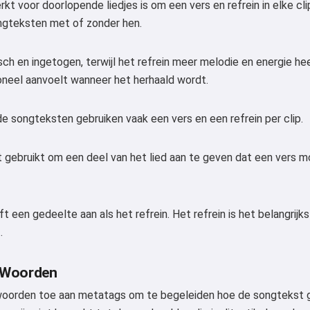
t voor doorlopende liedjes is om een vers en refrein in elke cli
ngteksten met of zonder hen.
sch en ingetogen, terwijl het refrein meer melodie en energie hee
oneel aanvoelt wanneer het herhaald wordt.
de songteksten gebruiken vaak een vers en een refrein per clip.
gebruikt om een deel van het lied aan te geven dat een vers mo
t een gedeelte aan als het refrein. Het refrein is het belangrijk
.
l Woorden
lwoorden toe aan metatags om te begeleiden hoe de songteks