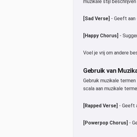
muzikale stijl beschrijve
[Sad Verse]
- Geeft aan 
[Happy Chorus]
- Sugger
Voel je vrij om andere bes
Gebruik van Muzik
Gebruik muzikale termen 
scala aan muzikale termen
[Rapped Verse]
- Geeft 
[Powerpop Chorus]
- Ge