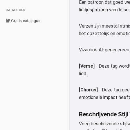
Een patroon dat goed werk
liedjespatroon van de so
CATALOGUS
Gratis catalogus
Verzen zijn meestal ritmi
het opzettelijk en emoti
Vizardio's AI-gegenereer
[Verse]
- Deze tag wordt 
lied.
[Chorus]
- Deze tag geef
emotionele impact heeft
Beschrijvende Stij
Voeg beschrijvende stij