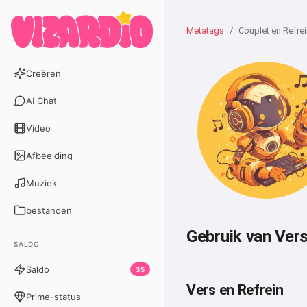
Metatags
Couplet en Refre
Creëren
AI Chat
Video
Afbeelding
Muziek
bestanden
Gebruik van Ver
SALDO
Saldo
35
Vers en Refrein
Prime-status