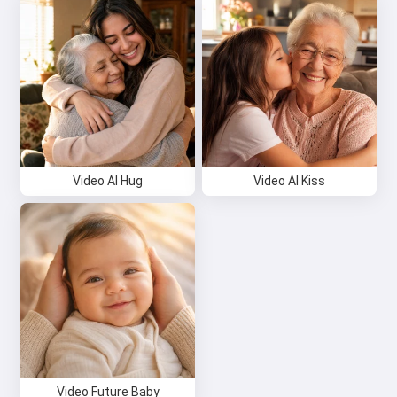
Salut 👋
Pot crea cântece, scrie poezii și
felicitări 🥰
Încearcă gratuit
Video AI Hug
Video AI Kiss
Accept:
Termenii serviciului
,
Politica de confidențialitate
,
Politica de rambursare
Video Future Baby