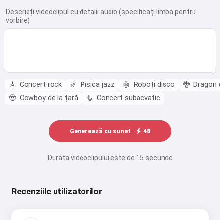
Descrieți videoclipul cu detalii audio (specificați limba pentru
vorbire)
🎸
Concert rock
🎷
Pisica jazz
🤖
Roboți disco
🐉
Dragon 
🤠
Cowboy de la țară
🧜
Concert subacvatic
Generează cu sunet
48
Durata videoclipului este de 15 secunde
Recenziile utilizatorilor