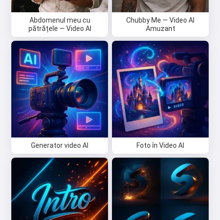
Abdomenul meu cu
Chubby Me — Video AI
pătrățele — Video AI
Amuzant
Generator video AI
Foto în Video AI