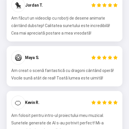
🐤
Jordan T.
Am făcut un videoclip cu roboți de desene animate
cântând dubstep! Calitatea sunetului este incredibilă!
Cea mai apreciată postare a mea vreodată!
🥝
Maya S.
Am creat o scenă fantastică cu dragoni cântând operă!
Vocile sună atât de real! Toată lumea este uimită!
🍊
Kevin R.
Am folosit pentru intro-ul proiectului meu muzical.
Sunetele generate de AI s-au potrivit perfect! Mi-a