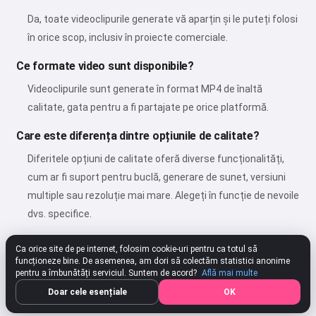
Da, toate videoclipurile generate vă aparțin și le puteți folosi
în orice scop, inclusiv în proiecte comerciale.
Ce formate video sunt disponibile?
Videoclipurile sunt generate în format MP4 de înaltă
calitate, gata pentru a fi partajate pe orice platformă.
Care este diferența dintre opțiunile de calitate?
Diferitele opțiuni de calitate oferă diverse funcționalități,
cum ar fi suport pentru buclă, generare de sunet, versiuni
multiple sau rezoluție mai mare. Alegeți în funcție de nevoile
dvs. specifice.
Ca orice site de pe internet, folosim cookie-uri pentru ca totul să
funcționeze bine. De asemenea, am dori să colectăm statistici anonime
★★★★★
4.80
287 Setări
Evaluează
pentru a îmbunătăți serviciul. Suntem de acord?
Află mai multe
Doar cele esențiale
OK