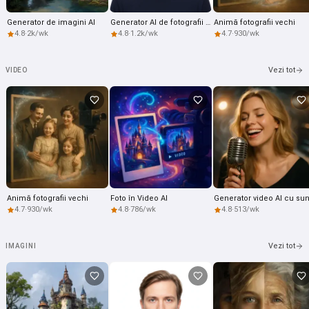
Generator de imagini AI
Generator AI de fotografii pentru pașaport
Animă fotografii vechi
4.8
·
2k/wk
4.8
·
1.2k/wk
4.7
·
930/wk
Vezi tot
VIDEO
Animă fotografii vechi
Foto în Video AI
4.7
·
930/wk
4.8
·
786/wk
4.8
·
513/wk
Vezi tot
IMAGINI