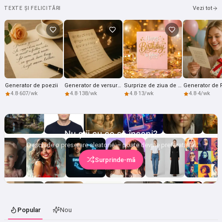
Vezi tot
TEXTE ȘI FELICITĂRI
Încearcă gratuit
Accept:
Termenii serviciului
,
Politica de confidențialitate
,
Politica de rambursare
Generator de poezii
Generator de versuri pentru cântece
Surprize de ziua de naștere
4.8
·
607/wk
4.8
·
138/wk
4.8
·
13/wk
4.8
·
4/wk
Nu știi cu ce să începi?
Deschide o presetare aleatorie — poate devine preferata ta.
Surprinde-mă
Popular
Nou