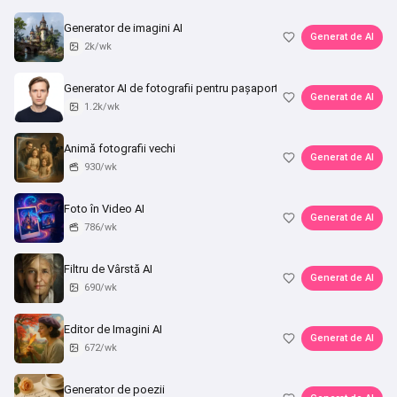
Generator de imagini AI
Generat de AI
2k/wk
Generator AI de fotografii pentru pașaport
Generat de AI
1.2k/wk
Animă fotografii vechi
Generat de AI
930/wk
Foto în Video AI
Generat de AI
786/wk
Filtru de Vârstă AI
Generat de AI
690/wk
Editor de Imagini AI
Generat de AI
672/wk
Generator de poezii