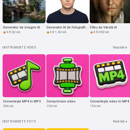
Generator de imagini AI
Generator AI de fotografii pentru pașaport
Filtru de Vârstă AI
4.8
·
2k/wk
4.8
·
1.2k/wk
4.8
·
690/wk
Vezi tot
INSTRUMENTE VIDEO
Convertește MP4 în MP3
Comprimare video
Convertește video în MP4
346/wk
194/wk
154/wk
Vezi tot
INSTRUMENTE FOTO