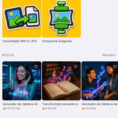
Convertește HEIC în JPG
Comprimă imaginea
Vezi tot
MUZICĂ
Salut 👋
Pot crea cântece, scrie poezii și
felicitări 🥰
Generator de Cântece AI
Transformă-ți versurile în cântece
4.8
·
101/wk
4.8
·
6/wk
4.8
·
4/wk