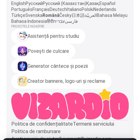
English
Русский
Русский (Казахстан)
Қазақ
Español
Português
Français
Deutsch
Italiano
Polski
Nederlands
Türkçe
Svenska
Română
Česky
日本語
العربيّة
Bahasa Melayu
Bahasa Indonesia
हिंदी
עברית
فارسی
PROIECTELE NOASTRE
Asistență pentru studiu
Povești de culcare
Generator cântece și poezii
Creator bannere, logo-uri și reclame
Politica de confidențialitate
Termenii serviciului
Politica de rambursare
Aveți nevoie de ajutor?
support@vizardio.com