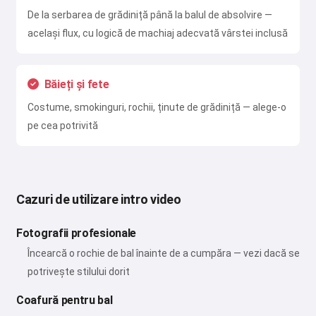
Politica de rambursare
De la serbarea de grădiniță până la balul de absolvire —
același flux, cu logică de machiaj adecvată vârstei inclusă
Băieți și fete
Costume, smokinguri, rochii, ținute de grădiniță — alege-o
pe cea potrivită
Cazuri de utilizare intro video
Fotografii profesionale
Încearcă o rochie de bal înainte de a cumpăra — vezi dacă se
potrivește stilului dorit
Coafură pentru bal