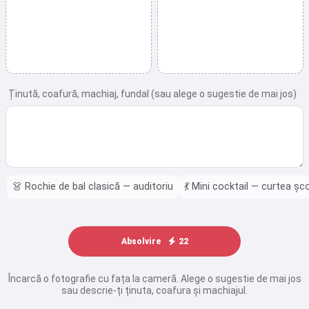
Ținută, coafură, machiaj, fundal (sau alege o sugestie de mai jos)
👗
Rochie de bal clasică — auditoriu
💃
Mini cocktail — curtea școl
Absolvire
22
Încarcă o fotografie cu fața la cameră. Alege o sugestie de mai jos
sau descrie-ți ținuta, coafura și machiajul.