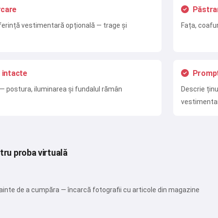
rcare
Păstrar
Accept:
Termenii serviciului
,
Politica de confidențialitate
,
ferință vestimentară opțională — trage și
Fața, coafur
Politica de rambursare
 intacte
Prompt
— postura, iluminarea și fundalul rămân
Descrie ținu
vestimenta
ntru proba virtuală
înainte de a cumpăra — încarcă fotografii cu articole din magazine