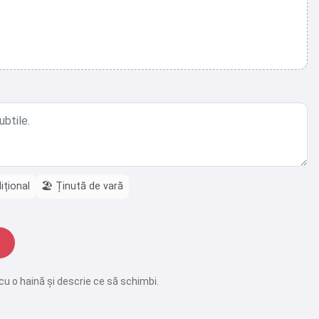
ițional
🏖️
Ținută de vară
cu o haină și descrie ce să schimbi.