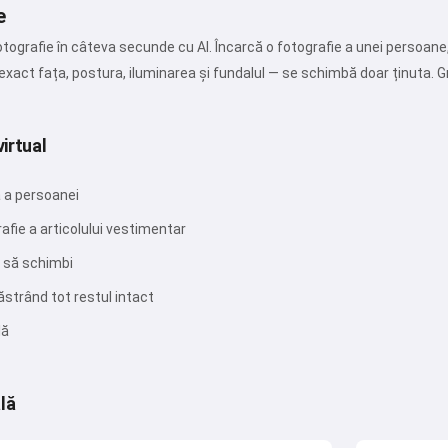
e
tografie în câteva secunde cu AI. Încarcă o fotografie a unei persoane,
xact fața, postura, iluminarea și fundalul — se schimbă doar ținuta. Gra
irtual
ă a persoanei
rafie a articolului vestimentar
Salut 👋
i să schimbi
Pot crea cântece, scrie poezii și
păstrând tot restul intact
felicitări 🥰
lă
Încearcă gratuit
ală