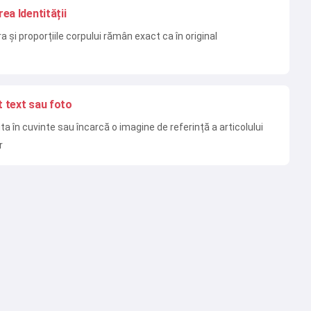
ea Identității
a și proporțiile corpului rămân exact ca în original
 text sau foto
ta în cuvinte sau încarcă o imagine de referință a articolului
r