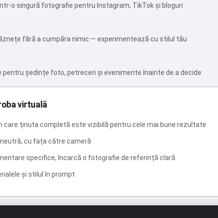
ntr-o singură fotografie pentru Instagram, TikTok și bloguri
ndrăznețe fără a cumpăra nimic — experimentează cu stilul tău
pentru ședințe foto, petreceri și evenimente înainte de a decide
roba virtuală
în care ținuta completă este vizibilă pentru cele mai bune rezultate
neutră, cu fața către cameră
mentare specifice, încarcă o fotografie de referință clară
rialele și stilul în prompt