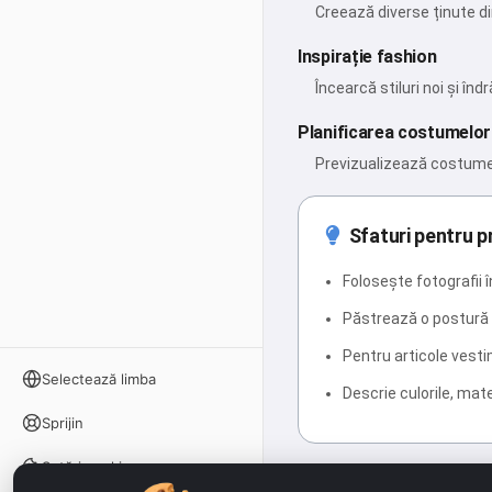
Creează diverse ținute di
Inspirație fashion
Încearcă stiluri noi și î
Planificarea costumelor
Previzualizează costume 
Sfaturi pentru p
Folosește fotografii 
Păstrează o postură 
Pentru articole vesti
Selectează limba
Descrie culorile, mate
Sprijin
Setări cookie