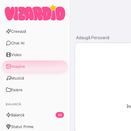
Creează
Adaugă Persoană
Chat AI
Video
Imagine
Muzică
fișiere
BALANȚĂ
În
Balanță
35
Statut Prime