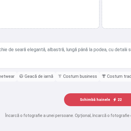
eetwear
🧥
Geacă de iarnă
👔
Costum business
👘
Costum trad
Schimbă hainele
22
Încarcă o fotografie a unei persoane. Opțional, încarcă o fotografie 