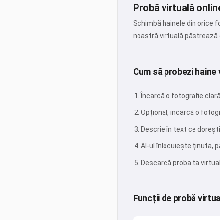
Probă virtuală onlin
Schimbă hainele din orice fo
noastră virtuală păstrează e
Cum să probezi haine v
Încarcă o fotografie clar
Opțional, încarcă o fotog
Descrie în text ce doreșt
AI-ul înlocuiește ținuta, 
Descarcă proba ta virtua
Funcții de probă virtu