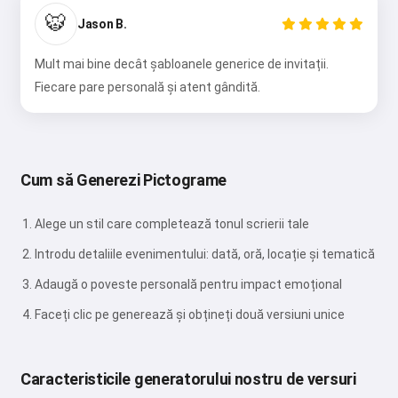
🐯
Jason B.
Accept:
Termenii serviciului
,
Politica de confidențialitate
,
Mult mai bine decât șabloanele generice de invitații.
Politica de rambursare
Fiecare pare personală și atent gândită.
Cum să Generezi Pictograme
Alege un stil care completează tonul scrierii tale
Introdu detaliile evenimentului: dată, oră, locație și tematică
Adaugă o poveste personală pentru impact emoțional
Faceți clic pe generează și obțineți două versiuni unice
Caracteristicile generatorului nostru de versuri