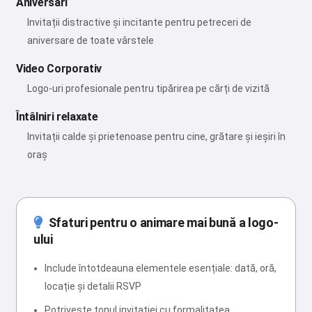
Aniversări
Invitații distractive și incitante pentru petreceri de
aniversare de toate vârstele
Video Corporativ
Logo-uri profesionale pentru tipărirea pe cărți de vizită
Întâlniri relaxate
Invitații calde și prietenoase pentru cine, grătare și ieșiri în
oraș
Sfaturi pentru o animare mai bună a logo-
ului
Include întotdeauna elementele esențiale: dată, oră,
locație și detalii RSVP
Potrivește tonul invitației cu formalitatea