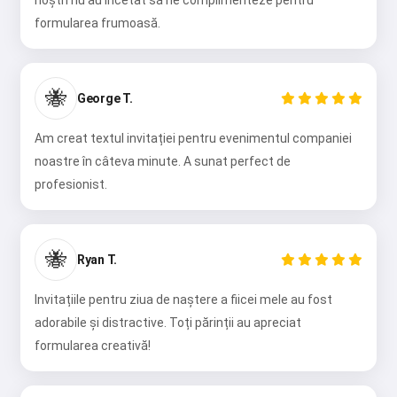
noștri nu au încetat să ne complimenteze pentru
formularea frumoasă.
🐝
George T.
Am creat textul invitației pentru evenimentul companiei
noastre în câteva minute. A sunat perfect de
profesionist.
Salut 👋
🐝
Ryan T.
Pot crea cântece, scrie poezii și
felicitări 🥰
Invitațiile pentru ziua de naștere a fiicei mele au fost
adorabile și distractive. Toți părinții au apreciat
formularea creativă!
Încearcă gratuit