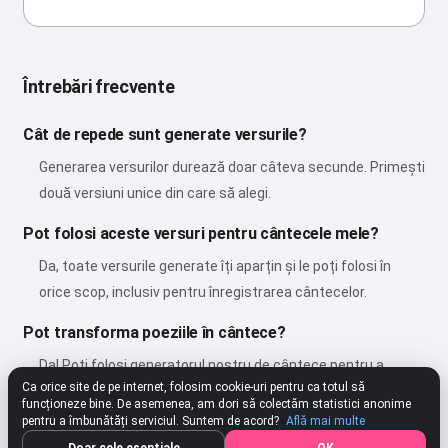
Întrebări frecvente
Cât de repede sunt generate versurile?
Generarea versurilor durează doar câteva secunde. Primești
două versiuni unice din care să alegi.
Pot folosi aceste versuri pentru cântecele mele?
Da, toate versurile generate îți aparțin și le poți folosi în
orice scop, inclusiv pentru înregistrarea cântecelor.
Pot transforma poeziile în cântece?
Da! Poți folosi generatorul nostru de cântece pentru a
Ca orice site de pe internet, folosim cookie-uri pentru ca totul să
transforma orice poezie într-un cântec frumos, cu muzică
funcționeze bine. De asemenea, am dori să colectăm statistici anonime
și voce.
pentru a îmbunătăți serviciul. Suntem de acord?
Află mai multe