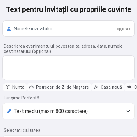
Text pentru invitații cu propriile cuvinte
(opțional)
Descrierea evenimentului, povestea ta, adresa, data, numele
destinatarului (opțional)
💒
Nuntă
🎂
Petreceri de Zi de Naștere
🎉
Casă nouă
🍽️
C
Lungime Perfectă
Selectați calitatea