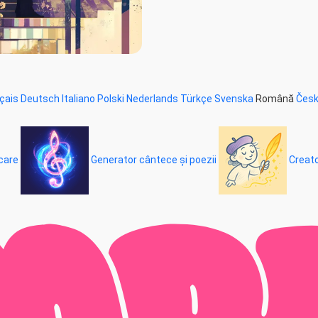
çais
Deutsch
Italiano
Polski
Nederlands
Türkçe
Svenska
Română
Čes
care
Generator cântece și poezii
Creato