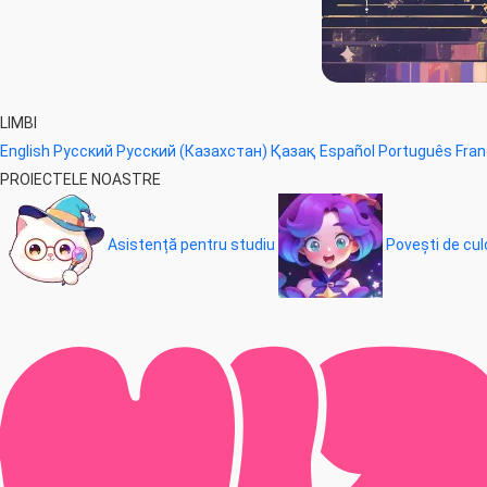
LIMBI
English
Русский
Русский (Казахстан)
Қазақ
Español
Português
Fran
PROIECTELE NOASTRE
Asistență pentru studiu
Povești de cul