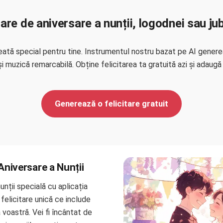
tare de aniversare a nunții, logodnei sau jub
eată special pentru tine. Instrumentul nostru bazat pe AI gener
 muzică remarcabilă. Obține felicitarea ta gratuită azi și adaugă 
Generează o felicitare gratuit
 Aniversare a Nunții
unții specială cu aplicația
felicitare unică ce include
voastră. Vei fi încântat de