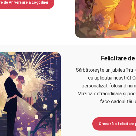
re de Aniversare a Logodnei
Felicitare de
Sărbătorește un jubileu într
cu aplicația noastră! 
personalizat folosind num
Muzica extraordinară și poe
face cadoul tău 
Creează o felicitare 