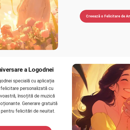
Creează o Felicitare de An
Aniversare a Logodnei
godnei specială cu aplicația
felicitare personalizată cu
voastră, însoțită de muzică
moționante. Generare gratuită
pentru felicitări de neuitat.