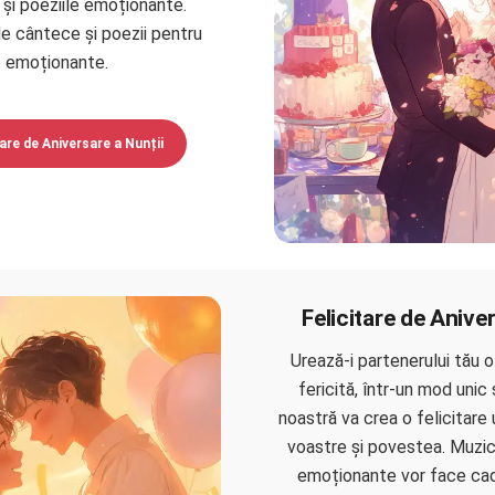
și poeziile emoționante.
e cântece și poezii pentru
 emoționante.
are de Aniversare a Nunții
Felicitare de Aniver
Urează-i partenerului tău o 
fericită, într-un mod unic ș
noastră va crea o felicitare
voastre și povestea. Muzic
emoționante vor face cad