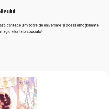
ileului
ează cântece uimitoare de aniversare și poezii emoționante
magie zilei tale speciale!