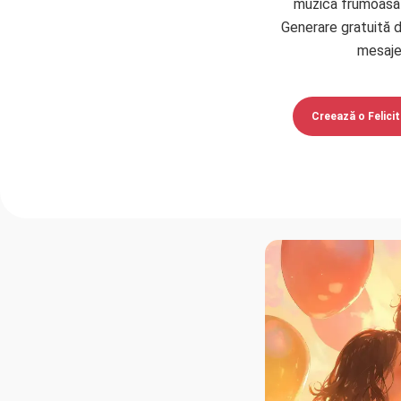
muzica frumoasă 
Generare gratuită d
mesaje
Creează o Felicit