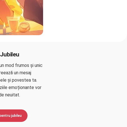
 Jubileu
-un mod frumos și unic
Creează un mesaj
ele și povestea ta.
ziile emoționante vor
de neuitat.
pentru jubileu