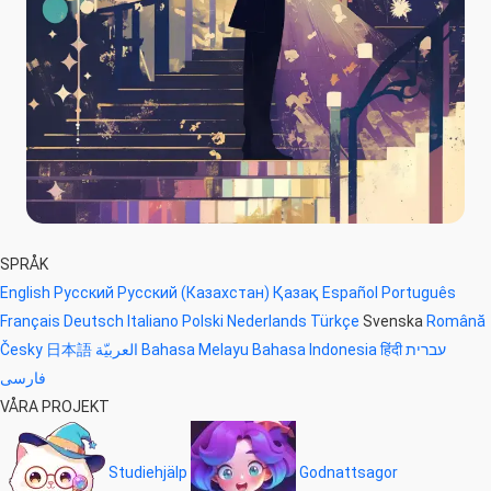
SPRÅK
English
Русский
Русский (Казахстан)
Қазақ
Español
Português
Français
Deutsch
Italiano
Polski
Nederlands
Türkçe
Svenska
Română
Česky
日本語
العربيّة
Bahasa Melayu
Bahasa Indonesia
हिंदी
עברית
فارسی
VÅRA PROJEKT
Studiehjälp
Godnattsagor