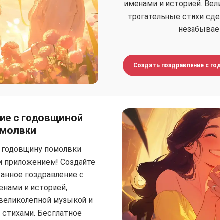
именами и историей. Вел
трогательные стихи сд
незабывае
Создать поздравление с г
ие с годовщиной
молвки
 годовщину помолвки
м приложением! Создайте
анное поздравление с
нами и историей,
великолепной музыкой и
 стихами. Бесплатное