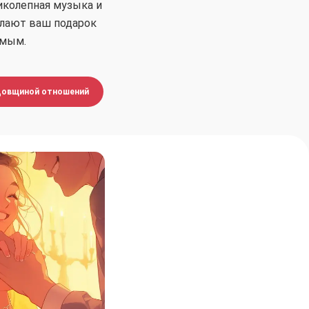
иколепная музыка и
елают ваш подарок
мым.
одовщиной отношений