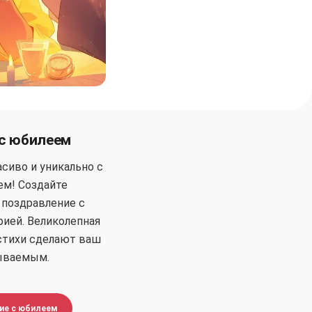
с юбилеем
сиво и уникально с
м! Создайте
 поздравление с
ией. Великолепная
стихи сделают ваш
ываемым.
ие с юбилеем