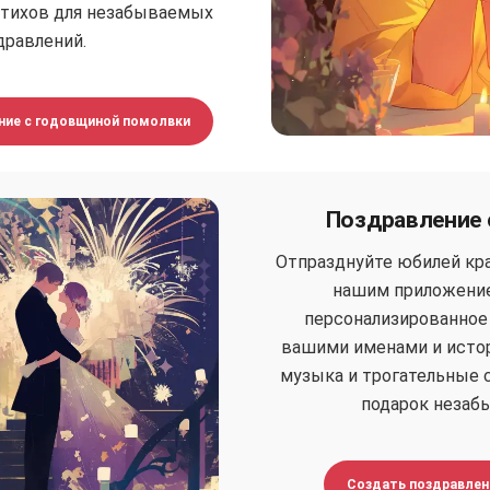
стихов для незабываемых
дравлений.
ние с годовщиной помолвки
Поздравление 
Отпразднуйте юбилей кра
нашим приложение
персонализированное
вашими именами и истор
музыка и трогательные 
подарок незаб
Создать поздравлен