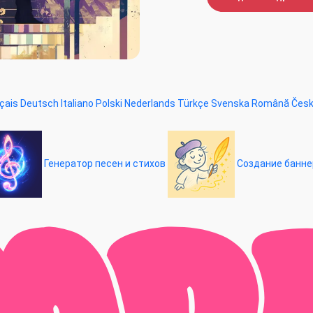
çais
Deutsch
Italiano
Polski
Nederlands
Türkçe
Svenska
Română
Čes
Генератор песен и стихов
Создание банне