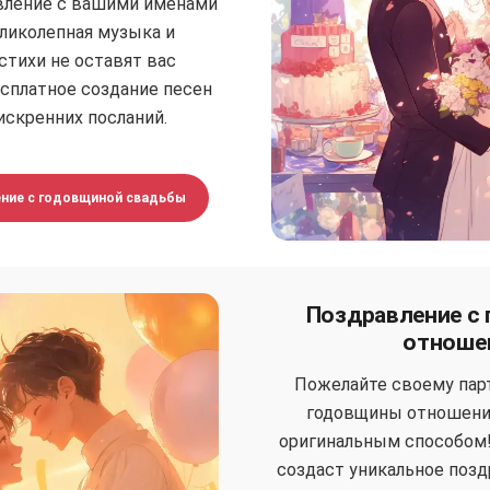
вление с вашими именами
еликолепная музыка и
стихи не оставят вас
сплатное создание песен
искренних посланий.
ние с годовщиной свадьбы
Поздравление с
отноше
Пожелайте своему пар
годовщины отношени
оригинальным способом
создаст уникальное поз