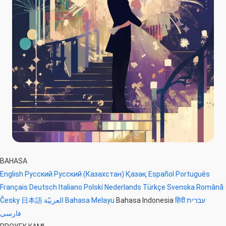
BAHASA
English
Русский
Русский (Казахстан)
Қазақ
Español
Português
Français
Deutsch
Italiano
Polski
Nederlands
Türkçe
Svenska
Română
Česky
日本語
العربيّة
Bahasa Melayu
Bahasa Indonesia
हिंदी
עברית
فارسی