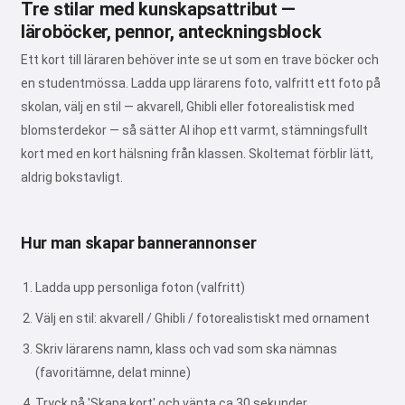
Tre stilar med kunskapsattribut —
läroböcker, pennor, anteckningsblock
Ett kort till läraren behöver inte se ut som en trave böcker och
en studentmössa. Ladda upp lärarens foto, valfritt ett foto på
skolan, välj en stil — akvarell, Ghibli eller fotorealistisk med
blomsterdekor — så sätter AI ihop ett varmt, stämningsfullt
kort med en kort hälsning från klassen. Skoltemat förblir lätt,
aldrig bokstavligt.
Hur man skapar bannerannonser
Ladda upp personliga foton (valfritt)
Välj en stil: akvarell / Ghibli / fotorealistiskt med ornament
Skriv lärarens namn, klass och vad som ska nämnas
(favoritämne, delat minne)
Tryck på 'Skapa kort' och vänta ca 30 sekunder