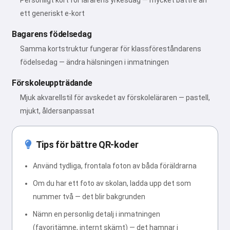
Personligt kort för lärarens yrkesdag — mycket bättre än
ett generiskt e-kort
Bagarens födelsedag
Samma kortstruktur fungerar för klassföreståndarens
födelsedag — ändra hälsningen i inmatningen
Förskoleuppträdande
Mjuk akvarellstil för avskedet av förskoleläraren — pastell,
mjukt, åldersanpassat
Tips för bättre QR-koder
Använd tydliga, frontala foton av båda föräldrarna
Om du har ett foto av skolan, ladda upp det som
nummer två — det blir bakgrunden
Nämn en personlig detalj i inmatningen
(favoritämne, internt skämt) — det hamnar i