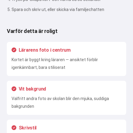
Spara och skriv ut, eller skicka via familjechatten
Varför detta är roligt
Hej 👋
Lärarens foto i centrum
Jag kan skapa låtar, skriva dikter
och gratulationer 🥰
Kortet är byggt kring läraren — ansiktet förblir
igenkännbart, bara stiliserat
Prova gratis
Vit bakgrund
Valfritt andra foto av skolan blir den mjuka, suddiga
bakgrunden
Jag accepterar:
Användarvillkor
,
Integritetspolicy
,
Återbetalningspolicy
Skrivstil