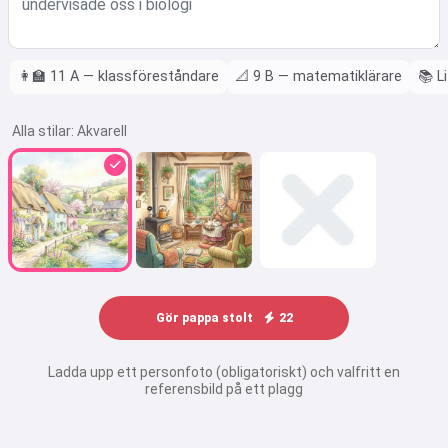
👩‍🏫
11 A — klassföreståndare
📐
9 B — matematiklärare
📚
L
Alla stilar:
Akvarell
Gör pappa stolt
22
Ladda upp ett personfoto (obligatoriskt) och valfritt en
referensbild på ett plagg