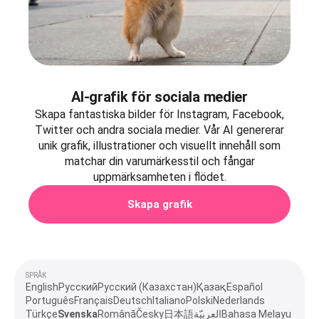
AI-grafik för sociala medier
Skapa fantastiska bilder för Instagram, Facebook,
Twitter och andra sociala medier. Vår AI genererar
unik grafik, illustrationer och visuellt innehåll som
matchar din varumärkesstil och fångar
uppmärksamheten i flödet.
Skapa grafik
SPRÅK
English
Русский
Русский (Казахстан)
Қазақ
Español
Português
Français
Deutsch
Italiano
Polski
Nederlands
Türkçe
Svenska
Română
Česky
日本語
العربيّة
Bahasa Melayu