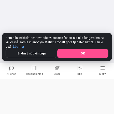
Som alla webbplatser använder vi cookies för att allt ska fungera bra. Vi
vill också samla in anonym statistik för att göra tjänsten bättre. Kan vi
det?
Läs mer
Endast nödvändiga
OK
AI-chatt
Videohälsning
Skapa
Bild
Meny
Vizardio Support
Dela
Hej! Jag är Vizardio Support! 👋 Jag är här för att hjälpa dig att
Facebook
skapa fantastiskt innehåll och svara på dina frågor. Få snabba