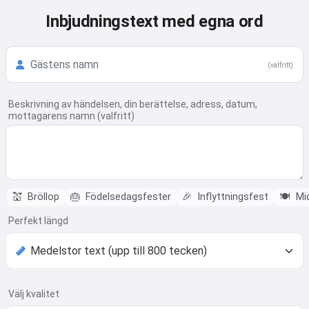
Inbjudningstext med egna ord
(valfritt)
Beskrivning av händelsen, din berättelse, adress, datum,
mottagarens namn (valfritt)
💒
Bröllop
🎂
Födelsedagsfester
🎉
Inflyttningsfest
🍽️
Mi
Perfekt längd
Välj kvalitet