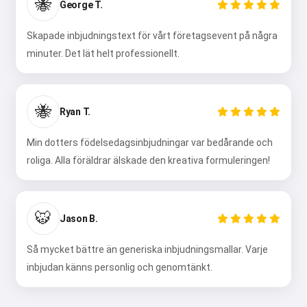
🐝
George T.
Skapade inbjudningstext för vårt företagsevent på några
minuter. Det lät helt professionellt.
Hej 👋
🐝
Ryan T.
Jag kan skapa låtar, skriva dikter
och gratulationer 🥰
Min dotters födelsedagsinbjudningar var bedårande och
roliga. Alla föräldrar älskade den kreativa formuleringen!
Prova gratis
🐯
Jason B.
Jag accepterar:
Användarvillkor
,
Så mycket bättre än generiska inbjudningsmallar. Varje
Integritetspolicy
,
inbjudan känns personlig och genomtänkt.
Återbetalningspolicy