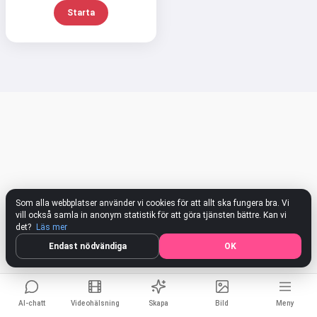
Starta
Jag kan skapa låtar, skriva dikter
och gratulationer 🥰
Prova gratis
Jag accepterar:
Användarvillkor
,
Integritetspolicy
,
Återbetalningspolicy
Som alla webbplatser använder vi cookies för att allt ska fungera bra. Vi
vill också samla in anonym statistik för att göra tjänsten bättre. Kan vi
det?
Läs mer
Endast nödvändiga
OK
AI-chatt
Videohälsning
Skapa
Bild
Meny