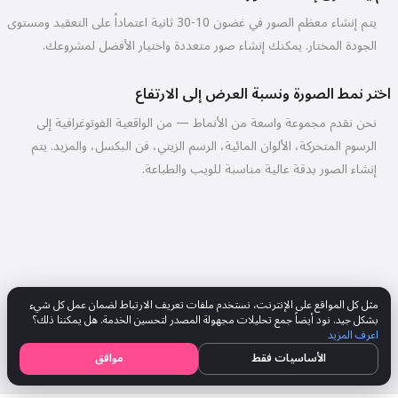
يتم إنشاء معظم الصور في غضون 10-30 ثانية اعتماداً على التعقيد ومستوى
الجودة المختار. يمكنك إنشاء صور متعددة واختيار الأفضل لمشروعك.
اختر نمط الصورة ونسبة العرض إلى الارتفاع
نحن نقدم مجموعة واسعة من الأنماط — من الواقعية الفوتوغرافية إلى
الرسوم المتحركة، الألوان المائية، الرسم الزيتي، فن البكسل، والمزيد. يتم
إنشاء الصور بدقة عالية مناسبة للويب والطباعة.
مثل كل المواقع على الإنترنت، نستخدم ملفات تعريف الارتباط لضمان عمل كل شيء
بشكل جيد. نود أيضاً جمع تحليلات مجهولة المصدر لتحسين الخدمة. هل يمكننا ذلك؟
اعرف المزيد
الأساسيات فقط
موافق