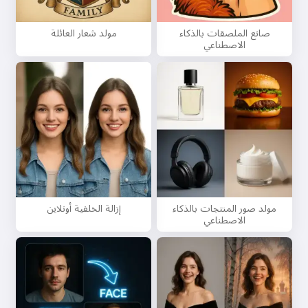
مرحبًا 👋
صانع الملصقات بالذكاء
مولد شعار العائلة
الاصطناعي
يمكنني إنشاء أغاني، كتابة قصائد
وتهنئات 🥰
جربه مجانًا
أقبل:
شروط الخدمة
,
سياسة الخصوصية
,
سياسة الاسترداد
مولد صور المنتجات بالذكاء
إزالة الخلفية أونلاين
الاصطناعي