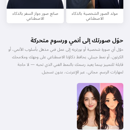
مولد الصور الشخصية بالذكاء
صانع صور جواز السفر بالذكاء
الاصطناعي
الاصطناعي
حوّل صورتك إلى أنمي ورسوم متحركة
حوّل أي صورة شخصية أو بورتريه إلى عمل فني مذهل بأسلوب الأنمي، أو
الكرتون، أو نمط جيبلي. يحافظ ذكاؤنا الاصطناعي على وجهك وملامحك
قابلة للتمييز بينما يعيد رسمك بالنمط الفني الذي تحبه — لا حاجة
لمهارات الرسم. مجاني، عبر الإنترنت، بدون تسجيل.