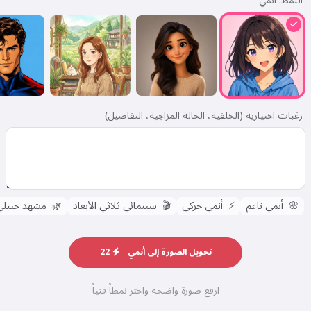
النمط:
أنمي
رغبات اختيارية (الخلفية، الحالة المزاجية، التفاصيل)
🌸
أنمي ناعم
⚡
أنمي حركي
🎬
سينمائي ثلاثي الأبعاد
🌿
مشهد جيبلي
تحويل الصورة إلى أنمي
22
ارفع صورة واضحة واختر نمطاً فنياً