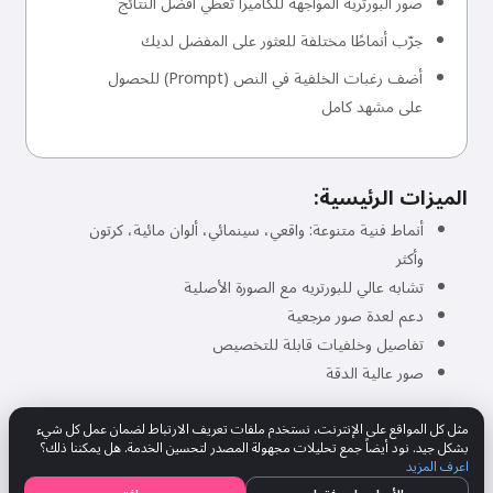
صور البورتريه المواجهة للكاميرا تعطي أفضل النتائج
جرّب أنماطًا مختلفة للعثور على المفضل لديك
أضف رغبات الخلفية في النص (Prompt) للحصول
على مشهد كامل
الميزات الرئيسية:
أنماط فنية متنوعة: واقعي، سينمائي، ألوان مائية، كرتون
وأكثر
تشابه عالي للبورتريه مع الصورة الأصلية
دعم لعدة صور مرجعية
تفاصيل وخلفيات قابلة للتخصيص
صور عالية الدقة
مثل كل المواقع على الإنترنت، نستخدم ملفات تعريف الارتباط لضمان عمل كل شيء
★★★★★
4.80
بشكل جيد. نود أيضاً جمع تحليلات مجهولة المصدر لتحسين الخدمة. هل يمكننا ذلك؟
312 الإعدادات
تقييم
اعرف المزيد