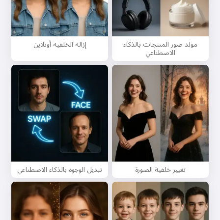
وتهنئات 🥰
مولد صور المنتجات بالذكاء
إزالة الخلفية أونلاين
جربه مجانًا
الاصطناعي
أقبل:
شروط الخدمة
,
سياسة الخصوصية
,
سياسة الاسترداد
تغيير خلفية الصورة
تبديل الوجوه بالذكاء الاصطناعي