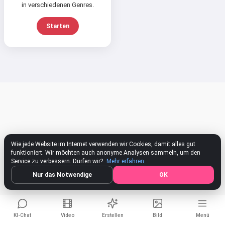
in verschiedenen Genres.
Ich kann Lieder erstellen, Gedichte
schreiben und Glückwünsche 🥰
Starten
Probiere es kostenlos aus
Ich akzeptiere:
Nutzungsbedingungen
,
Datenschutzrichtlinie
,
Rückerstattungsrichtlinie
Wie jede Website im Internet verwenden wir Cookies, damit alles gut
funktioniert. Wir möchten auch anonyme Analysen sammeln, um den
Service zu verbessern. Dürfen wir?
Mehr erfahren
Nur das Notwendige
OK
KI-Chat
Video
Erstellen
Bild
Menü