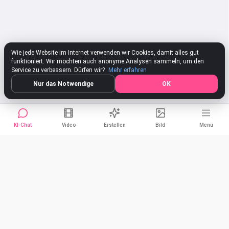
Wie jede Website im Internet verwenden wir Cookies, damit alles gut
funktioniert. Wir möchten auch anonyme Analysen sammeln, um den
Service zu verbessern. Dürfen wir?
Mehr erfahren
Nur das Notwendige
OK
KI-Chat
Video
Erstellen
Bild
Menü
Vizardio — KI-Chat-Assistent
Teilen
Hallo! Ich bin Vizardio, Ihr universeller KI-Assistent. Ich kann bei
Facebook
allen Fragen helfen — von kreativen Ideen bis zu alltäglichen
Aufgaben. Womit kann ich Ihnen helfen?
LinkedIn