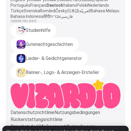
Português
Français
Deutsch
Italiano
Polski
Nederlands
Türkçe
Svenska
Română
Česky
日本語
العربيّة
Bahasa Melayu
Bahasa Indonesia
हिंदी
עברית
فارسی
UNSERE PROJEKTE
Studienhilfe
Gutenachtgeschichten
Lieder- & Gedichtgenerator
Banner-, Logo- & Anzeigen-Ersteller
Datenschutzrichtlinie
Nutzungsbedingungen
Rückerstattungsrichtlinie
Brauchst du Hilfe?
support@vizardio.com