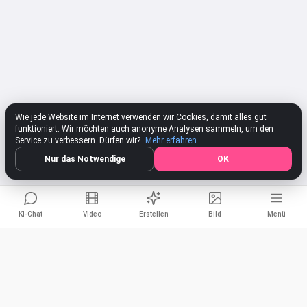
Wie jede Website im Internet verwenden wir Cookies, damit alles gut
funktioniert. Wir möchten auch anonyme Analysen sammeln, um den
Service zu verbessern. Dürfen wir?
Mehr erfahren
Nur das Notwendige
OK
KI-Chat
Video
Erstellen
Bild
Menü
Vizardio Support
Teilen
Hallo! Ich bin der Vizardio Support! 👋 Ich bin hier, um Ihnen bei