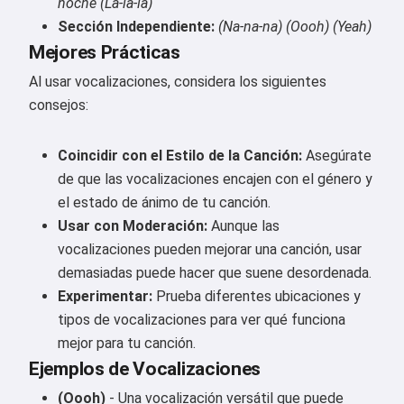
noche (La-la-la)
Sección Independiente:
(Na-na-na) (Oooh) (Yeah)
Pruébalo gratis
Mejores Prácticas
Al usar vocalizaciones, considera los siguientes
Acepto:
Términos de Servicio
,
consejos:
Política de Privacidad
,
Política de Reembolso
Coincidir con el Estilo de la Canción:
Asegúrate
de que las vocalizaciones encajen con el género y
el estado de ánimo de tu canción.
Usar con Moderación:
Aunque las
vocalizaciones pueden mejorar una canción, usar
demasiadas puede hacer que suene desordenada.
Experimentar:
Prueba diferentes ubicaciones y
tipos de vocalizaciones para ver qué funciona
mejor para tu canción.
Ejemplos de Vocalizaciones
(Oooh)
- Una vocalización versátil que puede