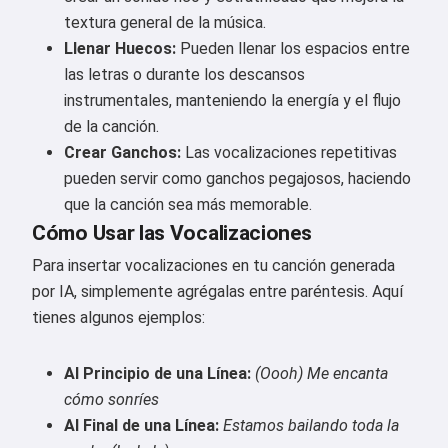
textura general de la música.
Llenar Huecos:
Pueden llenar los espacios entre
las letras o durante los descansos
instrumentales, manteniendo la energía y el flujo
de la canción.
Crear Ganchos:
Las vocalizaciones repetitivas
pueden servir como ganchos pegajosos, haciendo
que la canción sea más memorable.
Cómo Usar las Vocalizaciones
Para insertar vocalizaciones en tu canción generada
por IA, simplemente agrégalas entre paréntesis. Aquí
tienes algunos ejemplos:
Hola 👋
Puedo crear canciones, escribir
Al Principio de una Línea:
(Oooh) Me encanta
poemas y felicitaciones 🥰
cómo sonríes
Al Final de una Línea:
Estamos bailando toda la