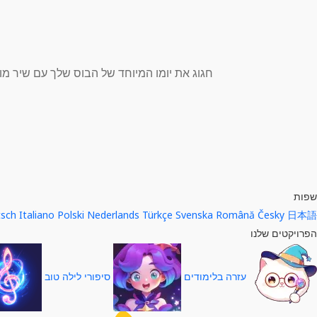
חגוג את יומו המיוחד של הבוס שלך עם שיר מותאם אישית! ה-AI שלנו מייצר שירי MP3 באיכות גבוהה עם שירה ומוזיקה י
שפות
tsch
Italiano
Polski
Nederlands
Türkçe
Svenska
Română
Česky
日本語
הפרויקטים שלנו
עזרה בלימודים
סיפורי לילה טוב