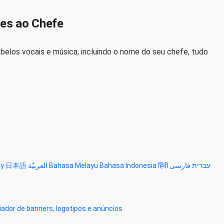
ões ao Chefe
elos vocais e música, incluindo o nome do seu chefe, tudo
ky
日本語
العربيّة
Bahasa Melayu
Bahasa Indonesia
हिंदी
فارسی
עברית
iador de banners, logotipos e anúncios