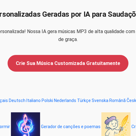
sonalizadas Geradas por IA para Saudaç
onalizada! Nossa IA gera músicas MP3 de alta qualidade com b
de graça.
Crie Sua Música Customizada Gratuitamente
çais
Deutsch
Italiano
Polski
Nederlands
Türkçe
Svenska
Română
Čes
dormir
Gerador de canções e poemas
Cr