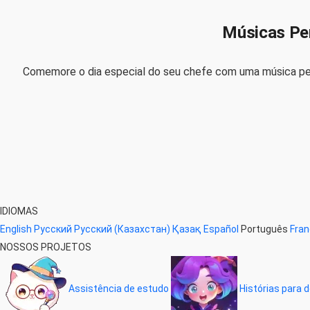
Músicas Per
Comemore o dia especial do seu chefe com uma música pers
IDIOMAS
English
Русский
Русский (Казахстан)
Қазақ
Español
Português
Fran
NOSSOS PROJETOS
Assistência de estudo
Histórias para 