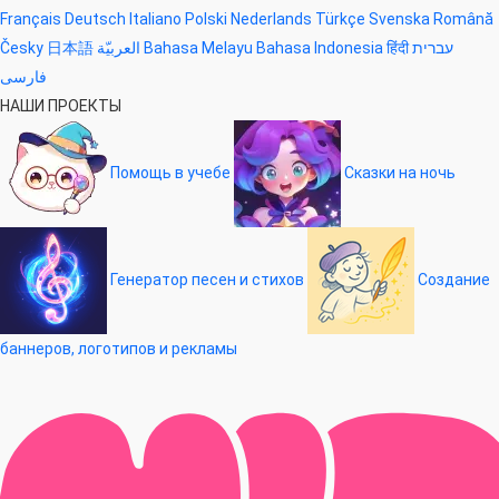
Français
Deutsch
Italiano
Polski
Nederlands
Türkçe
Svenska
Română
Česky
日本語
العربيّة
Bahasa Melayu
Bahasa Indonesia
हिंदी
עברית
فارسی
НАШИ ПРОЕКТЫ
Помощь в учебе
Сказки на ночь
Генератор песен и стихов
Создание
баннеров, логотипов и рекламы