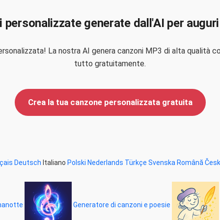
 personalizzate generate dall'AI per auguri
rsonalizzata! La nostra AI genera canzoni MP3 di alta qualità co
tutto gratuitamente.
Crea la tua canzone personalizzata gratuita
çais
Deutsch
Italiano
Polski
Nederlands
Türkçe
Svenska
Română
Čes
onanotte
Generatore di canzoni e poesie