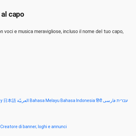
 al capo
n voci e musica meravigliose, incluso il nome del tuo capo,
ky
日本語
العربيّة
Bahasa Melayu
Bahasa Indonesia
हिंदी
فارسی
עברית
Creatore di banner, loghi e annunci