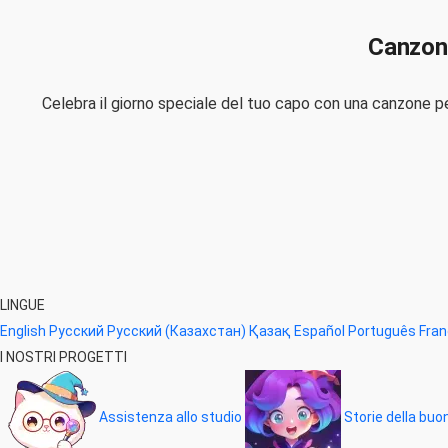
Canzoni
Celebra il giorno speciale del tuo capo con una canzone pe
LINGUE
English
Русский
Русский (Казахстан)
Қазақ
Español
Português
Fran
I NOSTRI PROGETTI
Assistenza allo studio
Storie della bu