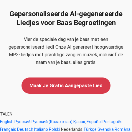
Gepersonaliseerde AI-gegenereerde
Liedjes voor Baas Begroetingen
Vier de speciale dag van je baas met een
gepersonaliseerd lied! Onze AI genereert hoogwaardige
MP3-liedjes met prachtige zang en muziek, inclusief de
naam van je baas, alles gratis.
Maak Je Gratis Aangepaste Lied
TALEN
English
Русский
Русский (Казахстан)
Қазақ
Español
Português
Français
Deutsch
Italiano
Polski
Nederlands
Türkçe
Svenska
Română