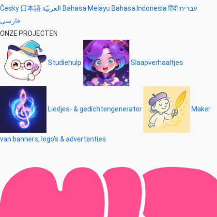
Česky
日本語
العربيّة
Bahasa Melayu
Bahasa Indonesia
हिंदी
עברית
فارسی
ONZE PROJECTEN
Studiehulp
Slaapverhaaltjes
Liedjes- & gedichtengenerator
Maker
van banners, logo's & advertenties