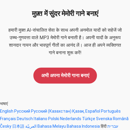
मुफ़्त में सुंदर मेमोरी गाने बनाएं
हमारी मुफ़्त AI-संचालित सेवा के साथ अपनी अनमोल यादों को सहेजें जो
उच्च-गुणवत्ता वाले MP3 मेमोरी गाने बनाती है। अपनी यादों के अनुरूप
शानदार गायन और भावपूर्ण गीतों का आनंद लें। आज ही अपने व्यक्तिगत
गाने बनाना शुरू करें!
अभी अपना मेमोरी गाना बनाएं
भाषाएं
English
Русский
Русский (Казахстан)
Қазақ
Español
Português
Français
Deutsch
Italiano
Polski
Nederlands
Türkçe
Svenska
Română
Česky
日本語
العربيّة
Bahasa Melayu
Bahasa Indonesia
हिंदी
עברית