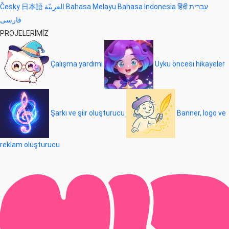
Česky
日本語
العربيّة
Bahasa Melayu
Bahasa Indonesia
हिंदी
עברית
فارسی
PROJELERİMİZ
Çalışma yardımı
Uyku öncesi hikayeler
Şarkı ve şiir oluşturucu
Banner, logo ve
reklam oluşturucu