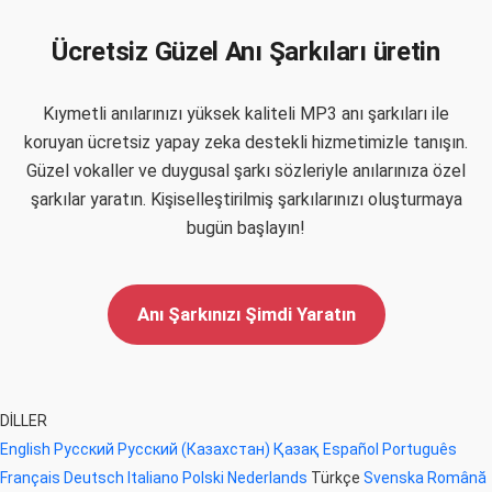
Ücretsiz Güzel Anı Şarkıları üretin
Kıymetli anılarınızı yüksek kaliteli MP3 anı şarkıları ile
koruyan ücretsiz yapay zeka destekli hizmetimizle tanışın.
Güzel vokaller ve duygusal şarkı sözleriyle anılarınıza özel
şarkılar yaratın. Kişiselleştirilmiş şarkılarınızı oluşturmaya
bugün başlayın!
Anı Şarkınızı Şimdi Yaratın
DİLLER
English
Русский
Русский (Казахстан)
Қазақ
Español
Português
Français
Deutsch
Italiano
Polski
Nederlands
Türkçe
Svenska
Română