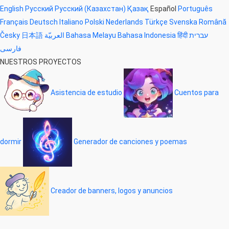
English
Русский
Русский (Казахстан)
Қазақ
Español
Português
Français
Deutsch
Italiano
Polski
Nederlands
Türkçe
Svenska
Română
Česky
日本語
العربيّة
Bahasa Melayu
Bahasa Indonesia
हिंदी
עברית
فارسی
NUESTROS PROYECTOS
Asistencia de estudio
Cuentos para
dormir
Generador de canciones y poemas
Creador de banners, logos y anuncios