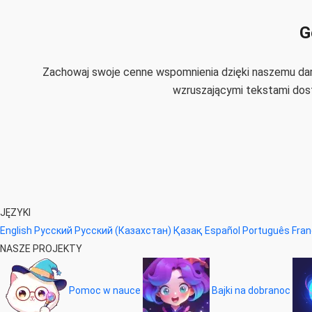
G
Zachowaj swoje cenne wspomnienia dzięki naszemu darm
wzruszającymi tekstami dos
JĘZYKI
English
Русский
Русский (Казахстан)
Қазақ
Español
Português
Fran
NASZE PROJEKTY
Pomoc w nauce
Bajki na dobranoc