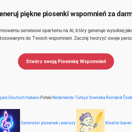
eneruj piękne piosenki wspomnień za dar
owemu serwisowi opartemu na AI, który generuje wysokiej jakoś
tosowanymi do Twoich wspomnień. Zacznij tworzyć swoje persona
Stwórz swoją Piosenkę Wspomnień
çais
Deutsch
Italiano
Polski
Nederlands
Türkçe
Svenska
Română
Čes
Generator piosenek i wierszy
Kreator baneró