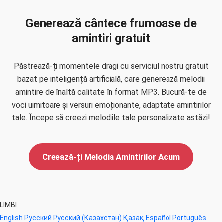
Generează cântece frumoase de
amintiri gratuit
Păstrează-ți momentele dragi cu serviciul nostru gratuit
bazat pe inteligență artificială, care generează melodii
amintire de înaltă calitate în format MP3. Bucură-te de
voci uimitoare și versuri emoționante, adaptate amintirilor
tale. Începe să creezi melodiile tale personalizate astăzi!
Creează-ți Melodia Amintirilor Acum
LIMBI
English
Русский
Русский (Казахстан)
Қазақ
Español
Português