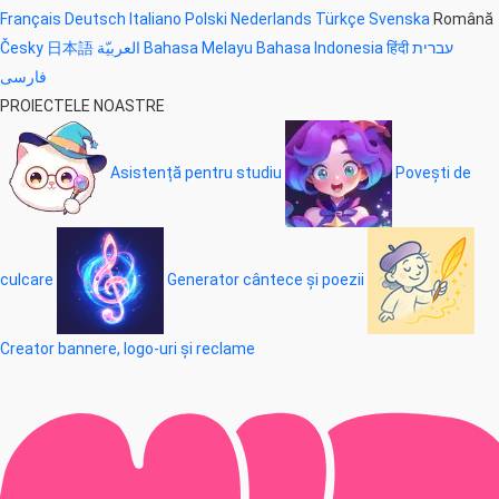
Français
Deutsch
Italiano
Polski
Nederlands
Türkçe
Svenska
Română
Česky
日本語
العربيّة
Bahasa Melayu
Bahasa Indonesia
हिंदी
עברית
فارسی
PROIECTELE NOASTRE
Asistență pentru studiu
Povești de
culcare
Generator cântece și poezii
Creator bannere, logo-uri și reclame