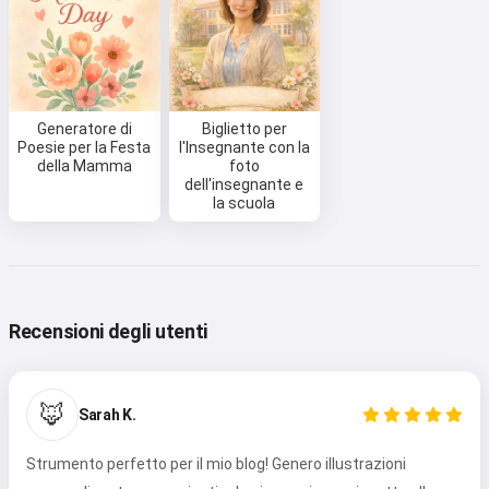
Provalo gratis
Accetto:
Termini di Servizio
,
Politica sulla Privacy
,
Politica di Rimborso
Generatore di
Biglietto per
Poesie per la Festa
l'Insegnante con la
della Mamma
foto
dell'insegnante e
la scuola
Recensioni degli utenti
🦊
Sarah K.
Strumento perfetto per il mio blog! Genero illustrazioni