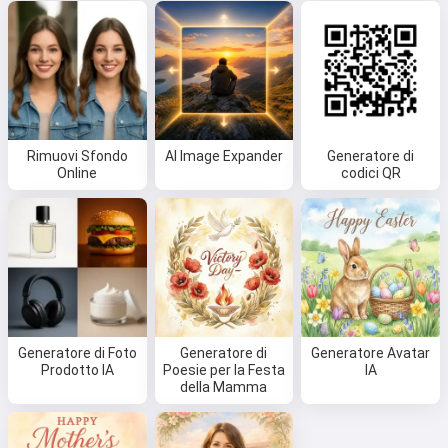
Rimuovi Sfondo
AI Image Expander
Generatore di
Online
codici QR
Ciao 👋
Posso creare canzoni, scrivere
Generatore di Foto
Generatore di
Generatore Avatar
poesie e auguri 🥰
Prodotto IA
Poesie per la Festa
IA
della Mamma