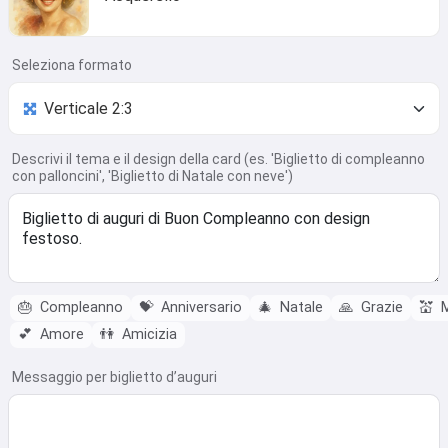
Seleziona formato
Descrivi il tema e il design della card (es. 'Biglietto di compleanno
con palloncini', 'Biglietto di Natale con neve')
🎂
Compleanno
💝
Anniversario
🎄
Natale
🙏
Grazie
💒
M
💕
Amore
👫
Amicizia
Messaggio per biglietto d’auguri