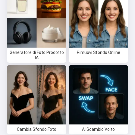
Posso creare canzoni, scrivere
poesie e auguri 🥰
Provalo gratis
Generatore di Foto Prodotto
Rimuovi Sfondo Online
IA
Accetto:
Termini di Servizio
,
Politica sulla Privacy
,
Politica di Rimborso
Cambia Sfondo Foto
AI Scambio Volto