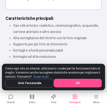
Caratteristiche principali:
Vari stili artistici: realistico, cinematografico, acquerello,
cartone animato e altro ancora
Alta somiglianza del ritratto con la foto originale
Supporto per più foto di riferimento
Dettagli e sfondi personalizzabili
Immagini ad alta risoluzione
Come ogni sito su internet, utilizziamo i cookie per far funzionare tutto al
meglio. Vorremmo anche raccogliere statistiche anonime per migliorare il
★★★★★
4.80
312 Impostazioni
Valuta
servizio. Possiamo?
Scopri di più
Solo l'essenziale
OK
Chat AI
Video
Crea
Immagine
Menu