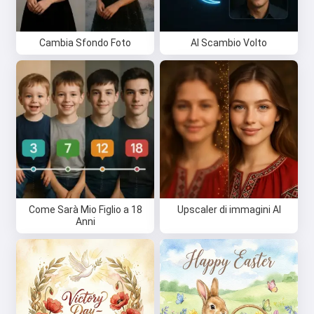
Cambia Sfondo Foto
AI Scambio Volto
Ciao 👋
Posso creare canzoni, scrivere
poesie e auguri 🥰
Provalo gratis
Come Sarà Mio Figlio a 18
Upscaler di immagini AI
Accetto:
Termini di Servizio
,
Anni
Politica sulla Privacy
,
Politica di Rimborso