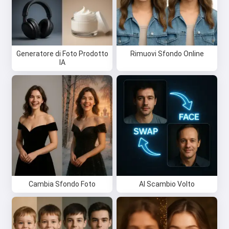
Provalo gratis
Generatore di Foto Prodotto
Rimuovi Sfondo Online
IA
Accetto:
Termini di Servizio
,
Politica sulla Privacy
,
Politica di Rimborso
Cambia Sfondo Foto
AI Scambio Volto