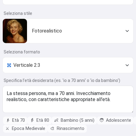
Seleziona stile
Fotorealistico
Seleziona formato
Specifica l’età desiderata (es. 'io a 70 anni' o 'io da bambino')
👴
Età 70
👵
Età 80
👶
Bambino (5 anni)
🧑
Adolescente
⚔️
Epoca Medievale
🎨
Rinascimento