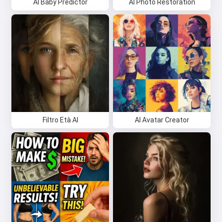
AI Baby Predictor
AI Photo Restoration
Filtro Età AI
AI Avatar Creator