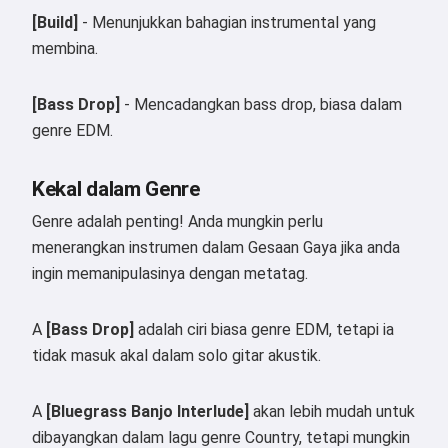
[Build]
- Menunjukkan bahagian instrumental yang
membina.
[Bass Drop]
- Mencadangkan bass drop, biasa dalam
genre EDM.
Hai 👋
Saya boleh mencipta lagu, menulis
Kekal dalam Genre
puisi dan ucapan tahniah 🥰
Genre adalah penting! Anda mungkin perlu
menerangkan instrumen dalam Gesaan Gaya jika anda
ingin memanipulasinya dengan metatag.
Cuba secara percuma
A
[Bass Drop]
adalah ciri biasa genre EDM, tetapi ia
tidak masuk akal dalam solo gitar akustik.
Saya menerima:
Syarat Perkhidmatan
,
Dasar Privasi
,
A
[Bluegrass Banjo Interlude]
akan lebih mudah untuk
Dasar Bayaran Balik
dibayangkan dalam lagu genre Country, tetapi mungkin