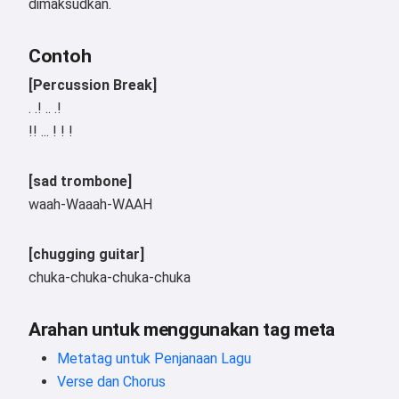
dimaksudkan.
Contoh
[Percussion Break]
. .! .. .!
!! ... ! ! !
[sad trombone]
waah-Waaah-WAAH
[chugging guitar]
chuka-chuka-chuka-chuka
Arahan untuk menggunakan tag meta
Metatag untuk Penjanaan Lagu
Verse dan Chorus