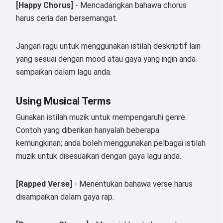
[Happy Chorus]
- Mencadangkan bahawa chorus
harus ceria dan bersemangat.
Jangan ragu untuk menggunakan istilah deskriptif lain
Hai 👋
yang sesuai dengan mood atau gaya yang ingin anda
Saya boleh mencipta lagu, menulis
sampaikan dalam lagu anda.
puisi dan ucapan tahniah 🥰
Using Musical Terms
Gunakan istilah muzik untuk mempengaruhi genre.
Cuba secara percuma
Contoh yang diberikan hanyalah beberapa
kemungkinan; anda boleh menggunakan pelbagai istilah
muzik untuk disesuaikan dengan gaya lagu anda.
Saya menerima:
Syarat Perkhidmatan
,
Dasar Privasi
,
Dasar Bayaran Balik
[Rapped Verse]
- Menentukan bahawa verse harus
disampaikan dalam gaya rap.