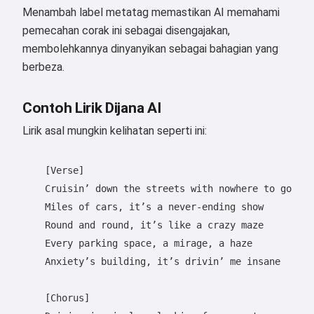
Menambah label metatag memastikan AI memahami
pemecahan corak ini sebagai disengajakan,
membolehkannya dinyanyikan sebagai bahagian yang
berbeza.
Contoh Lirik Dijana AI
Lirik asal mungkin kelihatan seperti ini:
    [Verse]

    Cruisin’ down the streets with nowhere to go

    Miles of cars, it’s a never-ending show

    Round and round, it’s like a crazy maze

    Every parking space, a mirage, a haze

    Anxiety’s building, it’s drivin’ me insane

    [Chorus]
