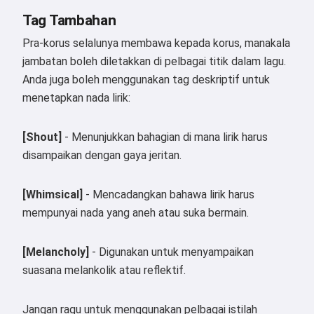
Tag Tambahan
Saya menerima:
Syarat Perkhidmatan
,
Pra-korus selalunya membawa kepada korus, manakala
Dasar Privasi
,
jambatan boleh diletakkan di pelbagai titik dalam lagu.
Dasar Bayaran Balik
Anda juga boleh menggunakan tag deskriptif untuk
menetapkan nada lirik:
[Shout]
- Menunjukkan bahagian di mana lirik harus
disampaikan dengan gaya jeritan.
[Whimsical]
- Mencadangkan bahawa lirik harus
mempunyai nada yang aneh atau suka bermain.
[Melancholy]
- Digunakan untuk menyampaikan
suasana melankolik atau reflektif.
Jangan ragu untuk menggunakan pelbagai istilah