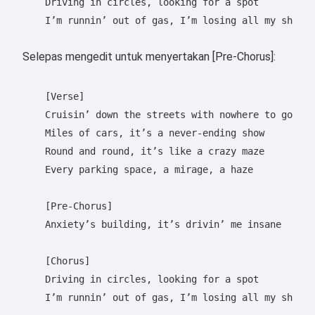
    Driving in circles, looking for a spot

    I’m runnin’ out of gas, I’m losing all my shots

Selepas mengedit untuk menyertakan [Pre-Chorus]:
    [Verse]

    Cruisin’ down the streets with nowhere to go

    Miles of cars, it’s a never-ending show

    Round and round, it’s like a crazy maze

    Every parking space, a mirage, a haze

Hai 👋
    [Pre-Chorus]

Saya boleh mencipta lagu, menulis
    Anxiety’s building, it’s drivin’ me insane

puisi dan ucapan tahniah 🥰
    [Chorus]

    Driving in circles, looking for a spot

    I’m runnin’ out of gas, I’m losing all my shots

Cuba secara percuma