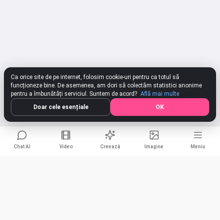
Ca orice site de pe internet, folosim cookie-uri pentru ca totul să
funcționeze bine. De asemenea, am dori să colectăm statistici anonime
pentru a îmbunătăți serviciul. Suntem de acord?
Află mai multe
Doar cele esențiale
OK
Chat AI
Video
Creează
Imagine
Meniu
Compune un cântec online cu
Partajează
cuvinte
Facebook