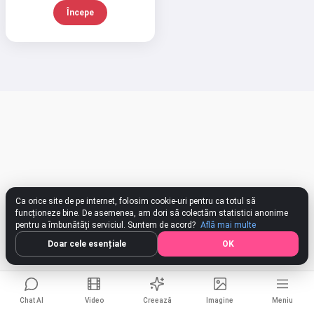
Începe
Pot crea cântece, scrie poezii și
felicitări 🥰
Încearcă gratuit
Accept:
Termenii serviciului
,
Politica de confidențialitate
,
Politica de rambursare
Ca orice site de pe internet, folosim cookie-uri pentru ca totul să
funcționeze bine. De asemenea, am dori să colectăm statistici anonime
pentru a îmbunătăți serviciul. Suntem de acord?
Află mai multe
Doar cele esențiale
OK
Chat AI
Video
Creează
Imagine
Meniu