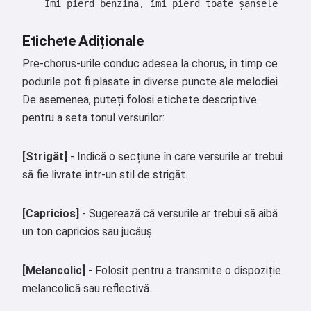
    Îmi pierd benzina, îmi pierd toate șansele

Încearcă gratuit
Etichete Adiționale
Accept:
Termenii serviciului
,
Pre-chorus-urile conduc adesea la chorus, în timp ce
Politica de confidențialitate
,
podurile pot fi plasate în diverse puncte ale melodiei.
Politica de rambursare
De asemenea, puteți folosi etichete descriptive
pentru a seta tonul versurilor:
[Strigăt]
- Indică o secțiune în care versurile ar trebui
să fie livrate într-un stil de strigăt.
[Capricios]
- Sugerează că versurile ar trebui să aibă
un ton capricios sau jucăuș.
[Melancolic]
- Folosit pentru a transmite o dispoziție
melancolică sau reflectivă.