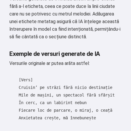
fără a-l eticheta, ceea ce poate duce la linii ciudate
care nu se potrivesc cu metrul melodiei. Adăugarea
unei etichete metatag asigură că IA înțelege această
întrerupere în model ca fiind intenționată, permițându-i
să fie cântată ca o secțiune distinctă.
Exemple de versuri generate de IA
Versurile originale ar putea arăta astfel:
    [Vers]

    Cruisin’ pe străzi fără nicio destinație

    Mile de mașini, un spectacol fără sfârșit

    În cerc, ca un labirint nebun

    Fiecare loc de parcare, o miraj, o ceață

    Anxietatea crește, mă înnebunește
