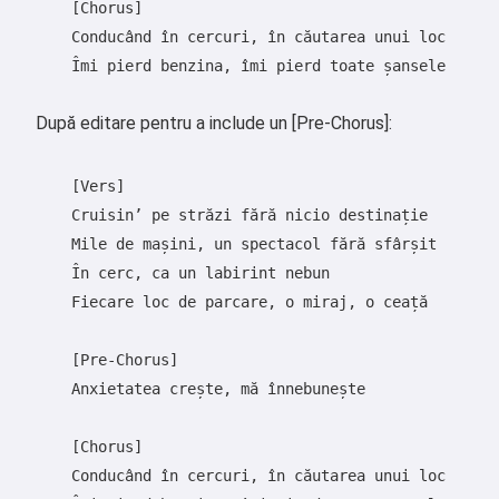
    [Chorus]

    Conducând în cercuri, în căutarea unui loc

    Îmi pierd benzina, îmi pierd toate șansele

După editare pentru a include un [Pre-Chorus]:
    [Vers]

    Cruisin’ pe străzi fără nicio destinație

    Mile de mașini, un spectacol fără sfârșit

    În cerc, ca un labirint nebun

    Fiecare loc de parcare, o miraj, o ceață

Salut 👋
    [Pre-Chorus]

Pot crea cântece, scrie poezii și
    Anxietatea crește, mă înnebunește

felicitări 🥰
    [Chorus]

    Conducând în cercuri, în căutarea unui loc
