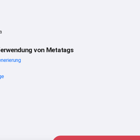
a
Verwendung von Metatags
nerierung
ge