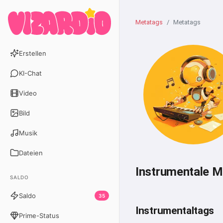
Metatags
Metatags
Erstellen
KI-Chat
Video
Bild
Musik
Dateien
Instrumentale M
SALDO
Saldo
35
Instrumentaltags
Prime-Status