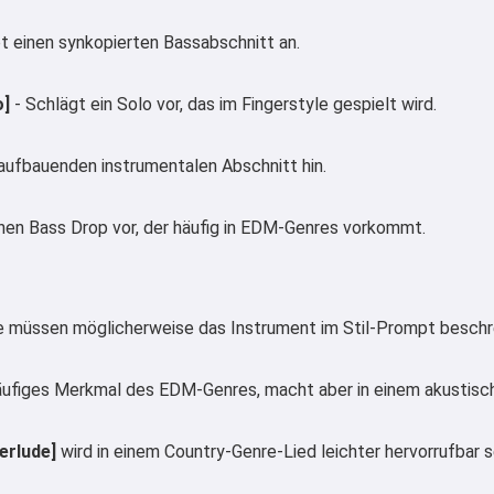
bt einen synkopierten Bassabschnitt an.
o]
- Schlägt ein Solo vor, das im Fingerstyle gespielt wird.
aufbauenden instrumentalen Abschnitt hin.
nen Bass Drop vor, der häufig in EDM-Genres vorkommt.
Hi 👋
Sie müssen möglicherweise das Instrument im Stil-Prompt besch
Ich kann Lieder erstellen, Gedichte
schreiben und Glückwünsche 🥰
häufiges Merkmal des EDM-Genres, macht aber in einem akustisch
erlude]
wird in einem Country-Genre-Lied leichter hervorrufbar 
Probiere es kostenlos aus