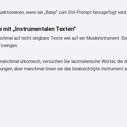
unktionieren, wenn ein „Banjo“ zum Stil-Prompt hinzugefügt wird.
Ich akzeptiere:
Nutzungsbedingungen
,
Datenschutzrichtlinie
,
Rückerstattungsrichtlinie
e mit „Instrumentalen Texten“
chmal auf nicht singbare Texte wie auf ein Musikinstrument. Ein 
rzwingen.
 manchmal urkomisch, versuchen Sie lautmalerische Wörter, die
ungen, aber manchmal lösen sie das beabsichtigte Instrument a