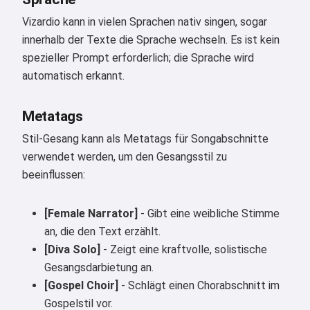
Vizardio kann in vielen Sprachen nativ singen, sogar
Hi 👋
innerhalb der Texte die Sprache wechseln. Es ist kein
Ich kann Lieder erstellen, Gedichte
spezieller Prompt erforderlich; die Sprache wird
schreiben und Glückwünsche 🥰
automatisch erkannt.
Metatags
Probiere es kostenlos aus
Stil-Gesang kann als Metatags für Songabschnitte
verwendet werden, um den Gesangsstil zu
beeinflussen:
Ich akzeptiere:
Nutzungsbedingungen
,
Datenschutzrichtlinie
,
Rückerstattungsrichtlinie
[Female Narrator]
- Gibt eine weibliche Stimme
an, die den Text erzählt.
[Diva Solo]
- Zeigt eine kraftvolle, solistische
Gesangsdarbietung an.
[Gospel Choir]
- Schlägt einen Chorabschnitt im
Gospelstil vor.