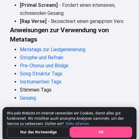
[Primal Scream]
- Fordert einen intensiven,
schreienden Gesang.
[Rap Verse]
- Bezeichnet einen gerappten Vers.
Anweisungen zur Verwendung von
Metatags
Metatags zur Liedgenerierung
Strophe und Refrain
Pre-Chorus und Bridge
Song Struktur Tags
Instrumenten Tags
Stimmen Tags
Gesang
Wie jede Website im Internet verwenden wir Cookies, damit alles gut
funktioniert. Wir möchten auch anonyme Analysen sammeln, um den
Service zu verbessern. Dürfen wir?
Mehr erfahren
Erstellen Sie Ihr eigenes Lied kostenlos
Nur das Notwendige
OK