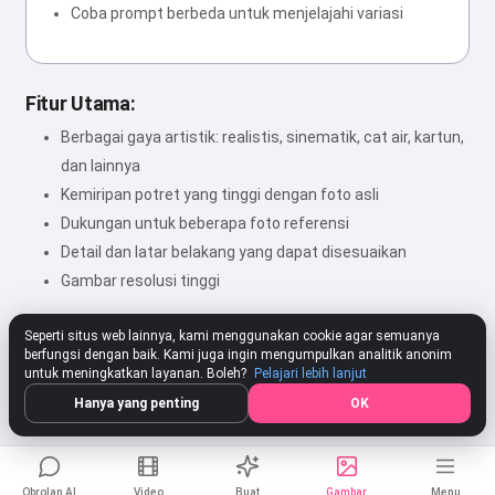
Coba prompt berbeda untuk menjelajahi variasi
Fitur Utama:
Berbagai gaya artistik: realistis, sinematik, cat air, kartun,
dan lainnya
Kemiripan potret yang tinggi dengan foto asli
Dukungan untuk beberapa foto referensi
Detail dan latar belakang yang dapat disesuaikan
Gambar resolusi tinggi
Seperti situs web lainnya, kami menggunakan cookie agar semuanya
berfungsi dengan baik. Kami juga ingin mengumpulkan analitik anonim
★★★★★
4.80
312 Pengaturan
Beri Nilai
untuk meningkatkan layanan. Boleh?
Pelajari lebih lanjut
Hanya yang penting
OK
Obrolan AI
Video
Buat
Gambar
Menu