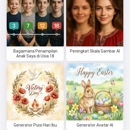
Hai 👋
Saya bisa membuat lagu, menulis
puisi, dan ucapan selamat 🥰
Coba gratis
Bagaimana Penampilan
Peningkat Skala Gambar AI
Anak Saya di Usia 18
Saya menerima:
Ketentuan Layanan
,
Kebijakan Privasi
,
Kebijakan Pengembalian Dana
Generator Puisi Hari Ibu
Generator Avatar AI