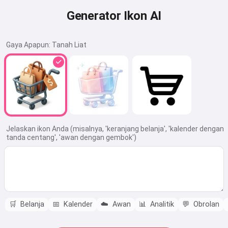
Generator Ikon AI
Gaya Apapun:
Tanah Liat
Jelaskan ikon Anda (misalnya, 'keranjang belanja', 'kalender dengan
tanda centang', 'awan dengan gembok')
🛒
Belanja
📅
Kalender
☁️
Awan
📊
Analitik
💬
Obrolan