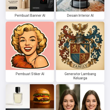
Pembuat Banner AI
Desain Interior AI
Pembuat Stiker AI
Generator Lambang
Keluarga
Hai 👋
Saya bisa membuat lagu, menulis
puisi, dan ucapan selamat 🥰