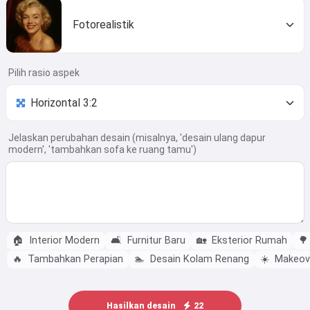
Fotorealistik
Pilih rasio aspek
Jelaskan perubahan desain (misalnya, 'desain ulang dapur
modern', 'tambahkan sofa ke ruang tamu')
🏠
Interior Modern
🛋️
Furnitur Baru
🏡
Eksterior Rumah
🌳
🔥
Tambahkan Perapian
🏊
Desain Kolam Renang
☀️
Makeove
Hasilkan desain
22