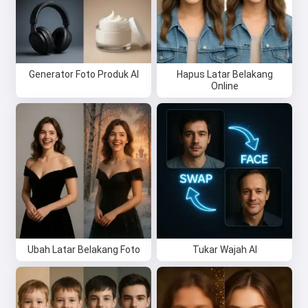
Coba gratis
Generator Foto Produk AI
Hapus Latar Belakang
Online
Saya menerima:
Ketentuan Layanan
,
Kebijakan Privasi
,
Kebijakan Pengembalian Dana
Ubah Latar Belakang Foto
Tukar Wajah AI