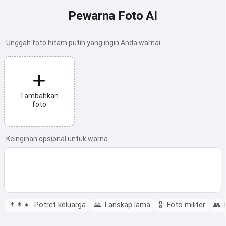
Pewarna Foto AI
Unggah foto hitam putih yang ingin Anda warnai
Tambahkan
foto
Keinginan opsional untuk warna
👨‍👩‍👧
Potret keluarga
🌄
Lanskap lama
🎖️
Foto militer
👥