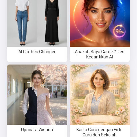
Saya menerima:
Ketentuan Layanan
,
Kebijakan Privasi
,
Kebijakan Pengembalian Dana
AI Clothes Changer
Apakah Saya Cantik? Tes
Kecantikan AI
Upacara Wisuda
Kartu Guru dengan Foto
Guru dan Sekolah