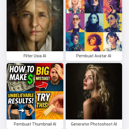
Filter Usia AI
Pembuat Avatar AI
Pembuat Thumbnail AI
Generator Photoshoot AI