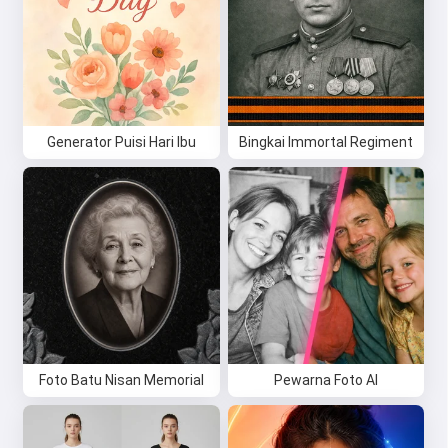
Generator Puisi Hari Ibu
Bingkai Immortal Regiment
Hai 👋
Saya bisa membuat lagu, menulis
puisi, dan ucapan selamat 🥰
Coba gratis
Foto Batu Nisan Memorial
Pewarna Foto AI