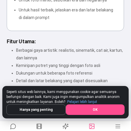
Untuk foto militer, sebutkan era dan negaranya
Untuk hasil terbaik, jelaskan era dan latar belakang
di dalam prompt
Fitur Utama:
Berbagai gaya artistik: realistis, sinematik, cat air, kartun,
dan lainnya
Kemiripan potret yang tinggi dengan foto asli
Dukungan untuk beberapa foto referensi
Detail dan latar belakang yang dapat disesuaikan
Gambar resolusi tinggi
Seperti situs web lainnya, kami menggunakan cookie agar semuanya
berfungsi dengan baik. Kami juga ingin mengumpulkan analitik anonim
untuk meningkatkan layanan. Boleh?
Pelajari lebih lanjut
★★★★★
4.78
317 Pengaturan
Beri Nilai
Hanya yang penting
OK