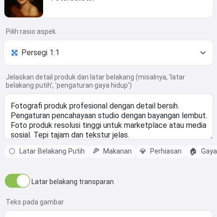
Pilih rasio aspek
Jelaskan detail produk dan latar belakang (misalnya, 'latar
belakang putih', 'pengaturan gaya hidup')
⚪
Latar Belakang Putih
🍕
Makanan
💎
Perhiasan
🏠
Gaya
Latar belakang transparan
Teks pada gambar