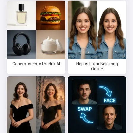
Hai 👋
Saya bisa membuat lagu, menulis
puisi, dan ucapan selamat 🥰
Coba gratis
Generator Foto Produk AI
Hapus Latar Belakang
Online
Saya menerima:
Ketentuan Layanan
,
Kebijakan Privasi
,
Kebijakan Pengembalian Dana